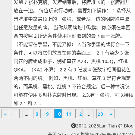
发到 7 张扑克牌。发牌结束后，将牌堆顶的一张牌翻开
放在一边。 每位玩家行动时，需要如下操作： 1.选择从
暗牌堆中拿最顶上的一张牌，或者从一边的明牌堆中取
出任意数量的牌。 当你从明牌堆中取牌，你必须在本回
合内按照 2 所述条件使用掉你取到的最下面一张牌。
（不能留在手里，不能弃掉） 2.当你手里的牌符合一下
条件，可以将它们放置在你的桌面上： 2.1.有至少 3 张
同花的牌组成顺子，例如草花 A23，黑桃 10JQ，红桃
QKA。（KA2 不算） 2.2.有 3 张或 4 张数字相同但花色
两两不同的牌。 例如，黑桃、红桃、草花 3 是符合规定
的，而黑桃、黑桃、红桃 3 不符合规定。后一种情况仅
可能在使用多副扑克牌时出现。 2.3.有一张牌，可以接续
如 2.1 和 2....
«
1
...
8
9
10
11
12
...
20
»
2012-2026Lan Tian @ Blog
基于 Astro v7.1.6 构建 @ 2026-08-08 01:04:23