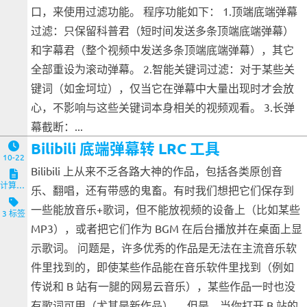
口，来使用过滤功能。 程序功能如下： 1.顶端底端弹幕
过滤：只保留科普君（短时间发送多条顶端底端弹幕）
和字幕君（整个视频中发送多条顶端底端弹幕），其它
全部重设为滚动弹幕。 2.智能关键词过滤：对于某些关
键词（如金坷垃），仅当它在弹幕中大量出现时才会放
心，不影响与这些关键词本身相关的视频观看。 3.长弹
幕截断：...
Bilibili 底端弹幕转 LRC 工具
10-22
Bilibili 上从来不乏各路大神的作品，包括各类原创音
计算机与客户端
乐、翻唱，还有带感的鬼畜。有时我们想把它们保存到
一些能放音乐+歌词，但不能放视频的设备上（比如某些
3 标签
MP3），或者把它们作为 BGM 在后台播放并在桌面上显
示歌词。 问题是，许多优秀的作品是无法在主流音乐软
件里找到的，即使某些作品能在音乐软件里找到（例如
传说和 B 站有一腿的网易云音乐），某些作品一时也没
有歌词可用（尤其是新作品）。 但是，当你打开 B 站的