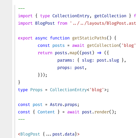
---
import
 { 
type
 CollectionEntry
, 
getCollection
 } 
f
import
 BlogPost
 from
 '../../layouts/BlogPost.ast
export
 async
 function
 getStaticPaths
() {
	const
 posts
 = 
await
 getCollection
(
'blog'
	return
 posts
.
map
((
post
) 
=>
 ({
		params:
 { 
slug:
 post
.
slug
 },
		props:
 post
,
	}));
}
type
 Props
 = 
CollectionEntry
<
'blog'
>;
const
 post
 = 
Astro
.
props
;
const
 { 
Content
 } = 
await
 post
.
render
();
---
<
BlogPost
 {...
post
.
data
}
>