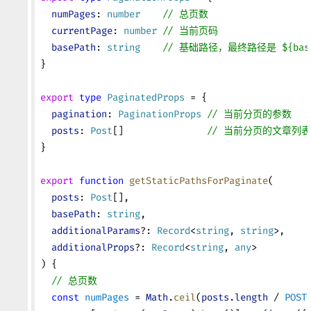
  numPages
: 
number
    // 总页数
  currentPage
: 
number
 // 当前页码
  basePath
: 
string
    // 基础路径，最终路径是 ${basePa
}
export
 type
 PaginatedProps
 = {
  pagination
: 
PaginationProps
 // 当前分页的参数
  posts
: 
Post
[]               
// 当前分页的文章列表
}
export
 function
 getStaticPathsForPaginate
(
  posts
: 
Post
[],
  basePath
: 
string
,
  additionalParams
?: 
Record
<
string
, 
string
>,
  additionalProps
?: 
Record
<
string
, 
any
>
) {
  // 总页数
  const
 numPages
 = 
Math
.
ceil
(
posts
.
length
 / 
POST