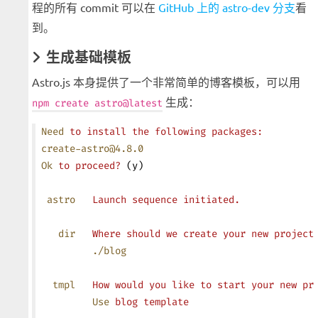
程的所有 commit 可以在
GitHub 上的 astro-dev 分支
看
到。
生成基础模板
Astro.js 本身提供了一个非常简单的博客模板，可以用
生成：
npm create astro@latest
Need
 to
 install
 the
 following
 packages:
create-astro@4.8.0
Ok
 to
 proceed?
 (y)
 astro
   Launch
 sequence
 initiated.
   dir
   Where
 should
 we
 create
 your
 new
 project
         ./blog
  tmpl
   How
 would
 you
 like
 to
 start
 your
 new
 pr
         Use
 blog
 template