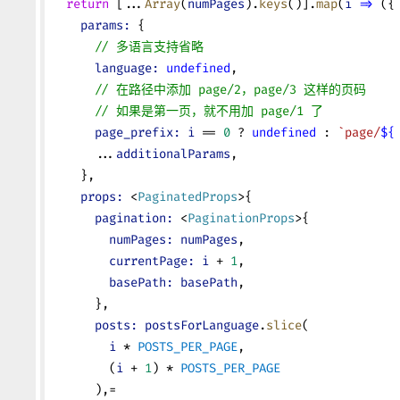
  return
 [...
Array
(
numPages
).
keys
()].
map
(
i
 =>
 ({
    params:
 {
      // 多语言支持省略
      language:
 undefined
,
      // 在路径中添加 page/2，page/3 这样的页码
      // 如果是第一页，就不用加 page/1 了
      page_prefix:
 i
 == 
0
 ? 
undefined
 : 
`page/
${
      ...
additionalParams
,
    },
    props:
 <
PaginatedProps
>{
      pagination:
 <
PaginationProps
>{
        numPages:
 numPages
,
        currentPage:
 i
 + 
1
,
        basePath:
 basePath
,
      },
      posts:
 postsForLanguage
.
slice
(
        i
 * 
POSTS_PER_PAGE
,
        (
i
 + 
1
) * 
POSTS_PER_PAGE
      ),=