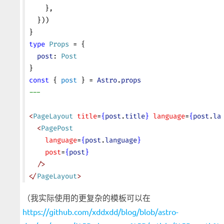
    },
  }))
}
type
 Props
 = {
  post
: 
Post
}
const
 { 
post
 } = 
Astro
.
props
---
<
PageLayout
 title
=
{
post
.
title
}
 language
=
{
post
.
la
  <
PagePost
    language
=
{
post
.
language
}
    post
=
{
post
}
  />
</
PageLayout
>
（我实际使用的更复杂的模板可以在
https://github.com/xddxdd/blog/blob/astro-