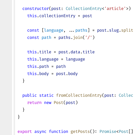
  constructor
(
post
: 
CollectionEntry
<
'article'
>) 
    this
.
collectionEntry
 = 
post
    const
 [
language
, ...
paths
] = 
post
.
slug
.
split
    const
 path
 = 
paths
.
join
(
'/'
)
    this
.
title
 = 
post
.
data
.
title
    this
.
language
 = 
language
    this
.
path
 = 
path
    this
.
body
 = 
post
.
body
  }
  public
 static
 fromCollectionEntry
(
post
: 
Collec
    return
 new
 Post
(
post
)
  }
}
export
 async
 function
 getPosts
(): 
Promise
<
Post
[]