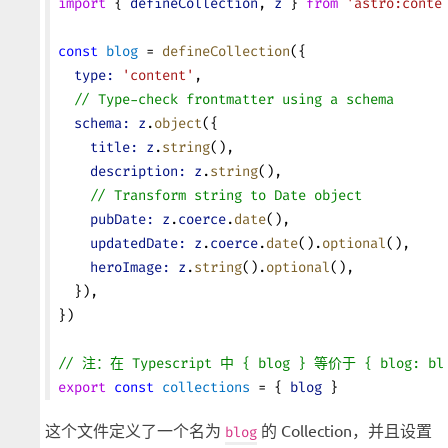
import
 { 
defineCollection
, 
z
 } 
from
 'astro:conte
const
 blog
 = 
defineCollection
({
  type:
 'content'
,
  // Type-check frontmatter using a schema
  schema:
 z
.
object
({
    title:
 z
.
string
(),
    description:
 z
.
string
(),
    // Transform string to Date object
    pubDate:
 z
.
coerce
.
date
(),
    updatedDate:
 z
.
coerce
.
date
().
optional
(),
    heroImage:
 z
.
string
().
optional
(),
  }),
})
// 注：在 Typescript 中 { blog } 等价于 { blog: bl
export
 const
 collections
 = { 
blog
 }
这个文件定义了一个名为
的 Collection，并且设置
blog