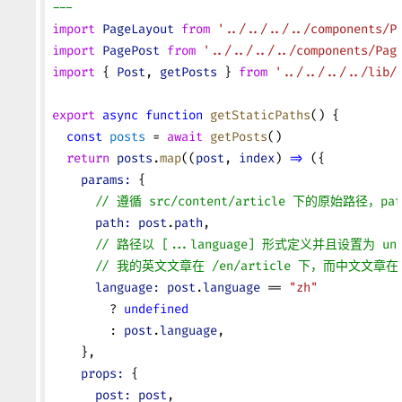
---
import
 PageLayout
 from
 '../../../../components/P
import
 PagePost
 from
 '../../../../components/Pag
import
 { 
Post
, 
getPosts
 } 
from
 '../../../../lib/
export
 async
 function
 getStaticPaths
() {
  const
 posts
 = 
await
 getPosts
()
  return
 posts
.
map
((
post
, 
index
) 
=>
 ({
    params:
 {
      // 遵循 src/content/article 下的原始路径，
      path:
 post
.
path
,
      // 路径以 [...language] 形式定义并且设置为 
      // 我的英文文章在 /en/article 下，而中文文章在
      language:
 post
.
language
 == 
"zh"
        ? 
undefined
        : 
post
.
language
,
    },
    props:
 {
      post:
 post
,