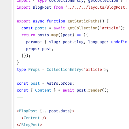
import
 { 
type
 CollectionEntry
, 
getCollection
 } 
f
import
 BlogPost
 from
 '../../../layouts/BlogPost.
export
 async
 function
 getStaticPaths
() {
  const
 posts
 = 
await
 getCollection
(
'article'
);
  return
 posts
.
map
((
post
) 
=>
 ({
    params:
 { 
slug:
 post
.
slug
, 
language:
 undefin
    props:
 post
,
  }));
}
type
 Props
 = 
CollectionEntry
<
'article'
>;
const
 post
 = 
Astro
.
props
;
const
 { 
Content
 } = 
await
 post
.
render
();
---
<
BlogPost
 {...
post
.
data
}
>
  <
Content
 />
</
BlogPost
>