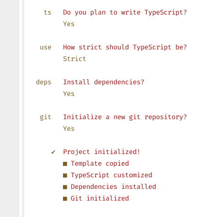
    ts
   Do
 you
 plan
 to
 write
 TypeScript?
         Yes
   use
   How
 strict
 should
 TypeScript
 be?
         Strict
  deps
   Install
 dependencies?
         Yes
   git
   Initialize
 a
 new
 git
 repository?
         Yes
      ✔
  Project
 initialized!
         ■
 Template
 copied
         ■
 TypeScript
 customized
         ■
 Dependencies
 installed
         ■
 Git
 initialized