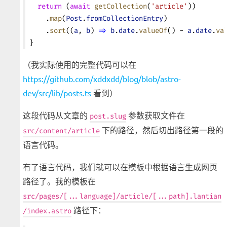
  return
 (
await
 getCollection
(
'article'
))
    .
map
(
Post
.
fromCollectionEntry
)
    .
sort
((
a
, 
b
) 
=>
 b
.
date
.
valueOf
() - 
a
.
date
.
va
}
（我实际使用的完整代码可以在
https://github.com/xddxdd/blog/blob/astro-
dev/src/lib/posts.ts
看到）
这段代码从文章的
参数获取文件在
post.slug
下的路径，然后切出路径第一段的
src/content/article
语言代码。
有了语言代码，我们就可以在模板中根据语言生成网页
路径了。我的模板在
src/pages/[...language]/article/[...path].lantian
路径下：
/index.astro