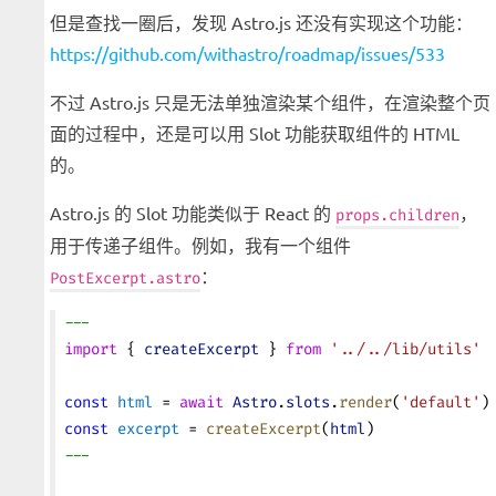
但是查找一圈后，发现 Astro.js 还没有实现这个功能：
https://github.com/withastro/roadmap/issues/533
不过 Astro.js 只是无法单独渲染某个组件，在渲染整个页
面的过程中，还是可以用 Slot 功能获取组件的 HTML
的。
Astro.js 的 Slot 功能类似于 React 的
，
props.children
用于传递子组件。例如，我有一个组件
：
PostExcerpt.astro
---
import
 { 
createExcerpt
 } 
from
 '../../lib/utils'
const
 html
 = 
await
 Astro
.
slots
.
render
(
'default'
)
const
 excerpt
 = 
createExcerpt
(
html
)
---