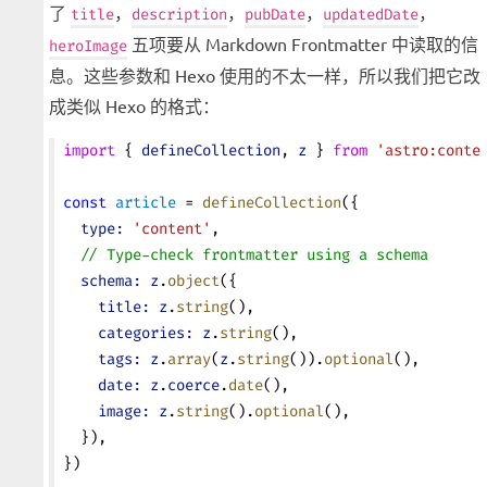
了
，
，
，
，
title
description
pubDate
updatedDate
五项要从 Markdown Frontmatter 中读取的信
heroImage
息。这些参数和 Hexo 使用的不太一样，所以我们把它改
成类似 Hexo 的格式：
import
 { 
defineCollection
, 
z
 } 
from
 'astro:conte
const
 article
 = 
defineCollection
({
  type:
 'content'
,
  // Type-check frontmatter using a schema
  schema:
 z
.
object
({
    title:
 z
.
string
(),
    categories:
 z
.
string
(),
    tags:
 z
.
array
(
z
.
string
()).
optional
(),
    date:
 z
.
coerce
.
date
(),
    image:
 z
.
string
().
optional
(),
  }),
})