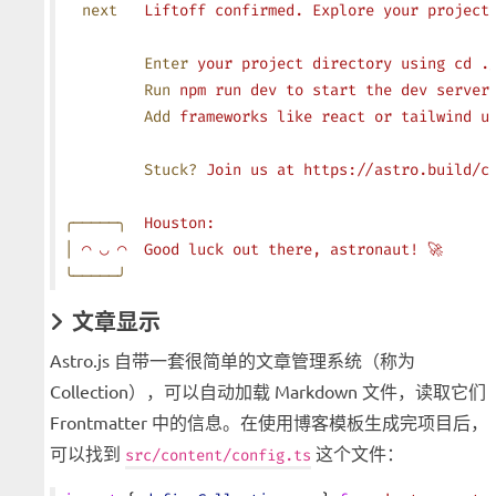
  next
   Liftoff
 confirmed.
 Explore
 your
 project
         Enter
 your
 project
 directory
 using
 cd
 .
         Run
 npm
 run
 dev
 to
 start
 the
 dev
 server
         Add
 frameworks
 like
 react
 or
 tailwind
 u
         Stuck?
 Join
 us
 at
 https://astro.build/c
╭─────╮
  Houston:
│
 ◠
 ◡
 ◠
  Good
 luck
 out
 there,
 astronaut!
 🚀
╰─────╯
文章显示
Astro.js 自带一套很简单的文章管理系统（称为
Collection），可以自动加载 Markdown 文件，读取它们
Frontmatter 中的信息。在使用博客模板生成完项目后，
可以找到
这个文件：
src/content/config.ts