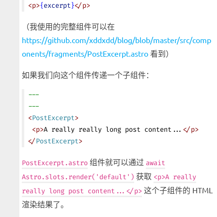
<
p
>
{
excerpt
}
</
p
>
（我使用的完整组件可以在
https://github.com/xddxdd/blog/blob/master/src/comp
onents/fragments/PostExcerpt.astro
看到）
如果我们向这个组件传递一个子组件：
---
---
<
PostExcerpt
>
 <
p
>
A really really long post content...
</
p
>
</
PostExcerpt
>
组件就可以通过
PostExcerpt.astro
await
获取
Astro.slots.render('default')
<p>A really
这个子组件的 HTML
really long post content...</p>
渲染结果了。