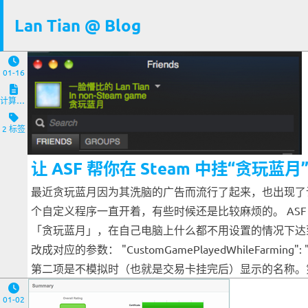
Lan Tian @ Blog
01-16
计算机与客户端
2 标签
让 ASF 帮你在 Steam 中挂“贪玩蓝月
最近贪玩蓝月因为其洗脑的广告而流行了起来，也出现了许
个自定义程序一直开着，有些时候还是比较麻烦的。 ASF（
「贪玩蓝月」，在自己电脑上什么都不用设置的情况下达到如图效果
改成对应的参数： "CustomGamePlayedWhileFarming": 
第二项是不模拟时（也就是交易卡挂完后）显示的名称。第
01-02