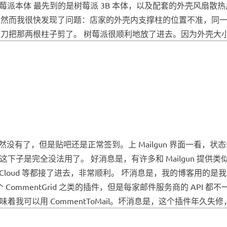
买） 树莓派本体 最先到的是树莓派 3B 本体，以及配套的外壳风扇
 然而我很快发现了问题：店家的外壳内支撑柱的位置不准，同
刀把那两根柱子剪了。 树莓派很顺利地放了进去。因为外壳大小
了，但是贴吧还是正常签到。上 Mailgun 界面一看，状态全线
k 拉黑了。这下子是完全没法用了。 好消息是，有许多和 Mailgun 
loud 等都接了进去，非常顺利。 坏消息是，我的博客用的是我专门给 
 CommentGrid 之类的插件，但是每家邮件服务商的 API 都
我可以用 CommentToMail。坏消息是，这个插件年久失修，在