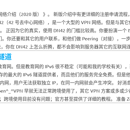
 实验网络介绍（2020 版） 》。 新版介绍中有更详细的注册申请流程
Network 42（42 号去中心网络），是一个大型的 VPN 网络。但
正因为它的真实，使用 DN42 的门槛比较高。你要扮演一个 ISP
要和其它的用户联系，和他们做 Peering（对接），一步步进入完整的 DN
，你在 DN42 上怎么折腾，都不会影响到服务器其它的互联网连接
 隧道
，除了教育网。但是教育网的 IPv6 很不稳定（可能和我的学校有关）
们是目前仅存的最大的 IPv6 隧道提供者，而且他们的服务完全免
，用户无法获取独立 IP，在同一内网就会产生冲突。 好消息是，我
n^_^VPN 早就无法正常跨境使用了，其它 VPN 方案或多或少都有一些
使用目前没有问题；官方甚至提供了详细的教程。 准备 ZeroTie