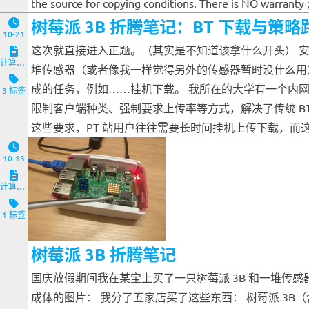
the source for copying conditions. There is NO warran
树莓派 3B 折腾笔记：BT 下载与策略
10-21
这次就直接进入正题。（其实是不知道该拿什么开头） 安装 T
计算机与客户端
堆传感器（或者像我一样觉得另外的传感器暂时没什么用）
成的任务，例如……挂机下载。 我所在的大学有一个内网的 PT
3 标签
限制客户端种类、强制要求上传率等方式，解决了传统 B
这些要求，PT 站用户往往需要长时间挂机上传下载，而这刚
10-13
计算机与客户端
1 标签
树莓派 3B 折腾笔记
国庆放假期间我在某宝上买了一只树莓派 3B 和一堆传
成体的图片： 我分了五家店买了这些东西： 树莓派 3B（含外壳