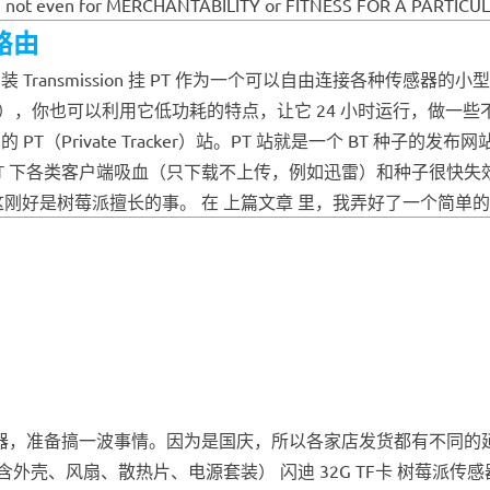
ty ; not even for MERCHANTABILITY or FITNESS FOR A PARTICUL
路由
ransmission 挂 PT 作为一个可以自由连接各种传感器的
，你也可以利用它低功耗的特点，让它 24 小时运行，做一些不
（Private Tracker）站。PT 站就是一个 BT 种子的
T 下各类客户端吸血（只下载不上传，例如迅雷）和种子很快失
好是树莓派擅长的事。 在 上篇文章 里，我弄好了一个简单的 NA
感器，准备搞一波事情。因为是国庆，所以各家店发货都有不同的
、风扇、散热片、电源套装） 闪迪 32G TF卡 树莓派传感器套装（支