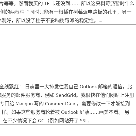
散热片等等。然而我买的 TF 卡还没到…… 所以这只树莓派暂时什么
一侧的两根柱子同时只能有一根插在树莓派电路板的孔里，另一
刚好，所以没了柱子不影响树莓派的稳定性。...
飘红： 日志里一大排发往我自己 Outlook 邮箱的退信，比
提供类似服务的邮件服务商，例如 SendGrid。我很快在他们网站上注册
Mailgun 写的 CommentGun ，需要修改一下才能接到
不一样。如果这些服务商轮着被 Outlook 屏蔽……画美不看。 另一
不少情况下会 GG（例如网站开了 SSL，...