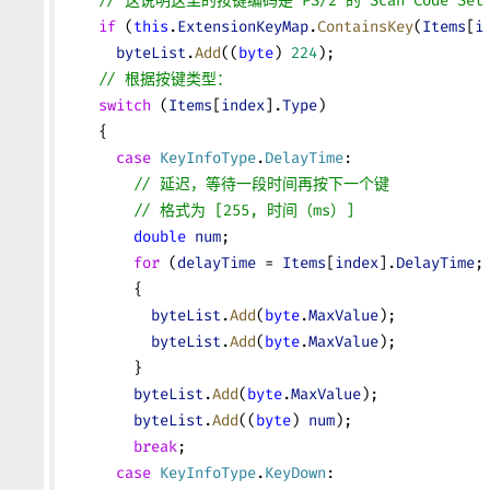
    // 这说明这里的按键编码是 PS/2 的 Scan Code S
    if
 (
this
.
ExtensionKeyMap
.
ContainsKey
(
Items
[
i
      byteList
.
Add
((
byte
) 
224
);
    // 根据按键类型：
    switch
 (
Items
[
index
].
Type
)
    {
      case
 KeyInfoType
.
DelayTime
:
        // 延迟，等待一段时间再按下一个键
        // 格式为 [255, 时间（ms）]
        double
 num
;
        for
 (
delayTime
 = 
Items
[
index
].
DelayTime
;
        {
          byteList
.
Add
(
byte
.
MaxValue
);
          byteList
.
Add
(
byte
.
MaxValue
);
        }
        byteList
.
Add
(
byte
.
MaxValue
);
        byteList
.
Add
((
byte
) 
num
);
        break
;
      case
 KeyInfoType
.
KeyDown
: