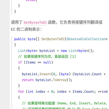
  }
}
调用了
函数，它负责将按键序列翻译成
SetBytesToEC
EC 的二进制表示：
public
 byte
[] 
SetBytesToEC
(
ObservableCollection
<
{
  List
<
byte
> 
byteList
 = 
new
 List
<
byte
>();
  // 如果按键序列为空，直接返回 [1]
  if
 (
Items
 == 
null
)
  {
    byteList
.
Insert
(
0
, (
byte
) (
byteList
.
Count
 + 
    return
 byteList
.
ToArray
();
  }
  for
 (
int
 index
 = 
0
; 
index
 < 
Items
.
Count
; ++
ind
  {
    // 如果是特殊功能键（Home，End，Insert，Delet