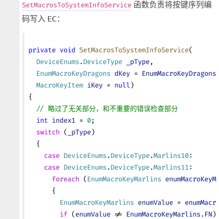
函数负责将按键序列编
SetMacrosToSystemInfoService
码写入 EC：
private
 void
 SetMacrosToSystemInfoService
(
  DeviceEnums
.
DeviceType
 _pType
,
  EnumMacroKeyDragons
 dKey
 = 
EnumMacroKeyDragons
  MacroKeyItem
 iKey
 = 
null
)
{
  // 略过了无关部分，和不重要的错误检查部分
  int
 index1
 = 
0
;
  switch
 (
_pType
)
  {
    case
 DeviceEnums
.
DeviceType
.
Marlins10
:
    case
 DeviceEnums
.
DeviceType
.
Marlins11
:
      foreach
 (
EnumMacroKeyMarlins
 enumMacroKeyM
      {
        EnumMacroKeyMarlins
 enumValue
 = 
enumMacr
        if
 (
enumValue
 != 
EnumMacroKeyMarlins
.
FN
)