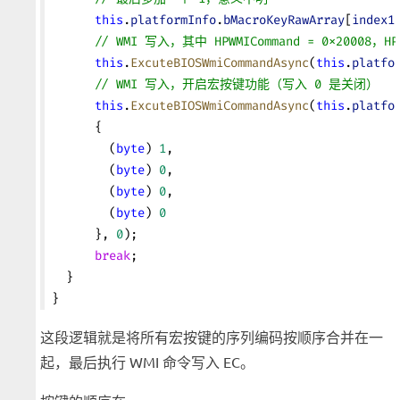
      this
.
platformInfo
.
bMacroKeyRawArray
[
index1
      // WMI 写入，其中 HPWMICommand = 0x20008，HPWM
      this
.
ExcuteBIOSWmiCommandAsync
(
this
.
platfo
      // WMI 写入，开启宏按键功能（写入 0 是关闭）
      this
.
ExcuteBIOSWmiCommandAsync
(
this
.
platfo
      {
        (
byte
) 
1
,
        (
byte
) 
0
,
        (
byte
) 
0
,
        (
byte
) 
0
      }, 
0
);
      break
;
  }
}
这段逻辑就是将所有宏按键的序列编码按顺序合并在一
起，最后执行 WMI 命令写入 EC。