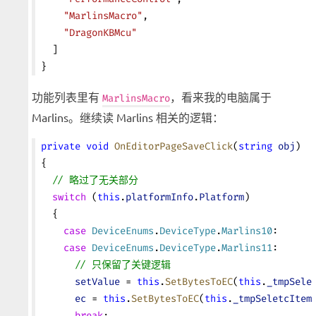
    "MarlinsMacro"
,
    "DragonKBMcu"
  ]
}
功能列表里有
，看来我的电脑属于
MarlinsMacro
Marlins。继续读 Marlins 相关的逻辑：
private
 void
 OnEditorPageSaveClick
(
string
 obj
)
{
  // 略过了无关部分
  switch
 (
this
.
platformInfo
.
Platform
)
  {
    case
 DeviceEnums
.
DeviceType
.
Marlins10
:
    case
 DeviceEnums
.
DeviceType
.
Marlins11
:
      // 只保留了关键逻辑
      setValue
 = 
this
.
SetBytesToEC
(
this
.
_tmpSele
      ec
 = 
this
.
SetBytesToEC
(
this
.
_tmpSeletcItem
      break
;