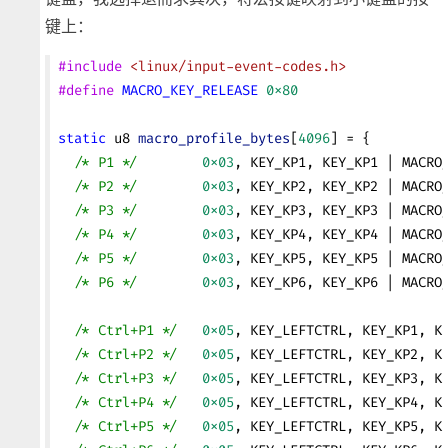
键上：
#include
 <linux/input-event-codes.h>
#define
 MACRO_KEY_RELEASE 
0x80
static
 u8 
macro_profile_bytes
[
4096
] = {
  /* P1 */
        0x03
, KEY_KP1, KEY_KP1 | MACRO
  /* P2 */
        0x03
, KEY_KP2, KEY_KP2 | MACRO
  /* P3 */
        0x03
, KEY_KP3, KEY_KP3 | MACRO
  /* P4 */
        0x03
, KEY_KP4, KEY_KP4 | MACRO
  /* P5 */
        0x03
, KEY_KP5, KEY_KP5 | MACRO
  /* P6 */
        0x03
, KEY_KP6, KEY_KP6 | MACRO
  /* Ctrl+P1 */
   0x05
, KEY_LEFTCTRL, KEY_KP1, K
  /* Ctrl+P2 */
   0x05
, KEY_LEFTCTRL, KEY_KP2, K
  /* Ctrl+P3 */
   0x05
, KEY_LEFTCTRL, KEY_KP3, K
  /* Ctrl+P4 */
   0x05
, KEY_LEFTCTRL, KEY_KP4, K
  /* Ctrl+P5 */
   0x05
, KEY_LEFTCTRL, KEY_KP5, K