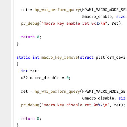
  ret = 
hp_wmi_perform_query
(HPWMI_MACRO_MODE_SE
                             &macro_enable, 
size
  pr_debug
(
"macro key enable ret 0x
%x
\n
"
, ret);
  return
 0
;
}
static
 int
 macro_key_remove
(
struct
 platform_devi
{
  int
 ret;
  u32 macro_disable = 
0
;
  ret = 
hp_wmi_perform_query
(HPWMI_MACRO_MODE_SE
                             &macro_disable, 
siz
  pr_debug
(
"macro key disable ret 0x
%x
\n
"
, ret);
  return
 0
;
}