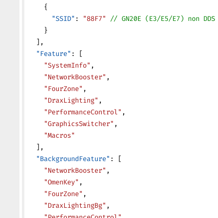
    {
      "SSID"
: 
"88F7"
 // GN20E (E3/E5/E7) non DDS
    }
  ],
  "Feature"
: [
    "SystemInfo"
,
    "NetworkBooster"
,
    "FourZone"
,
    "DraxLighting"
,
    "PerformanceControl"
,
    "GraphicsSwitcher"
,
    "Macros"
  ],
  "BackgroundFeature"
: [
    "NetworkBooster"
,
    "OmenKey"
,
    "FourZone"
,
    "DraxLightingBg"
,
    "PerformanceControl"
,