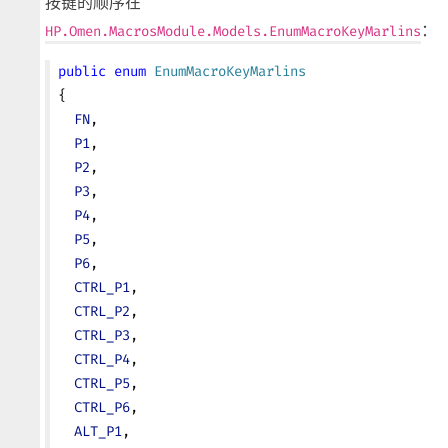
按键的顺序在
：
HP.Omen.MacrosModule.Models.EnumMacroKeyMarlins
public
 enum
 EnumMacroKeyMarlins
{
  FN
,
  P1
,
  P2
,
  P3
,
  P4
,
  P5
,
  P6
,
  CTRL_P1
,
  CTRL_P2
,
  CTRL_P3
,
  CTRL_P4
,
  CTRL_P5
,
  CTRL_P6
,
  ALT_P1
,