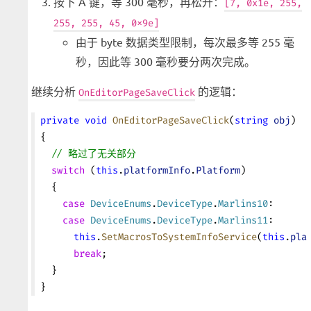
按下 A 键，等 300 毫秒，再松开：
[7, 0x1e, 255,
255, 255, 45, 0x9e]
由于 byte 数据类型限制，每次最多等 255 毫
秒，因此等 300 毫秒要分两次完成。
继续分析
的逻辑：
OnEditorPageSaveClick
private
 void
 OnEditorPageSaveClick
(
string
 obj
)
{
  // 略过了无关部分
  switch
 (
this
.
platformInfo
.
Platform
)
  {
    case
 DeviceEnums
.
DeviceType
.
Marlins10
:
    case
 DeviceEnums
.
DeviceType
.
Marlins11
:
      this
.
SetMacrosToSystemInfoService
(
this
.
pla
      break
;
  }
}