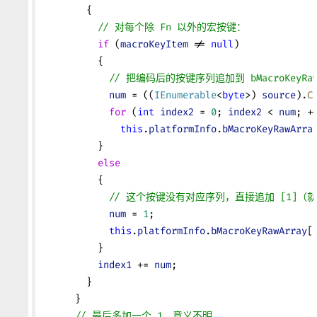
        {
          // 对每个除 Fn 以外的宏按键：
          if
 (
macroKeyItem
 != 
null
)
          {
            // 把编码后的按键序列追加到 bMacroKeyRaw
            num
 = ((
IEnumerable
<
byte
>) 
source
).
C
            for
 (
int
 index2
 = 
0
; 
index2
 < 
num
; +
              this
.
platformInfo
.
bMacroKeyRawArra
          }
          else
          {
            // 这个按键没有对应序列，直接追加 [1
            num
 = 
1
;
            this
.
platformInfo
.
bMacroKeyRawArray
[
          }
          index1
 += 
num
;
        }
      }
      // 最后多加一个 1，意义不明