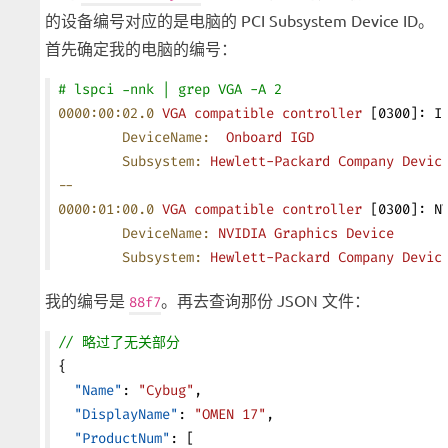
的设备编号对应的是电脑的 PCI Subsystem Device ID。
首先确定我的电脑的编号：
# lspci -nnk | grep VGA -A 2
0000:00:02.0
 VGA
 compatible
 controller
 [0300]: I
        DeviceName:
  Onboard
 IGD
        Subsystem:
 Hewlett-Packard
 Company
 Devic
--
0000:01:00.0
 VGA
 compatible
 controller
 [0300]: N
        DeviceName:
 NVIDIA
 Graphics
 Device
        Subsystem:
 Hewlett-Packard
 Company
 Devic
我的编号是
。再去查询那份 JSON 文件：
88f7
// 略过了无关部分
{
  "Name"
: 
"Cybug"
,
  "DisplayName"
: 
"OMEN 17"
,
  "ProductNum"
: [