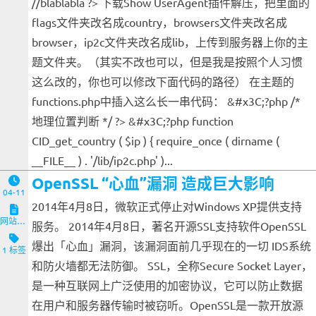
//blablabla ?> 下载Show UserAgent插件解压，把里面的
flags文件夹改名成country，browsers文件夹改名成
browser，ip2c文件夹改名成lib，上传到服务器上你的主
题文件夹。（其实不改也可以，但是我是按照个人习惯
这么改的，你也可以修改下面代码的路径） 在主题的
functions.php中插入这么长一串代码： &#x3C;?php /*
地理位置判断 */ ?> &#x3C;?php function
CID_get_country ( $ip ) { require_once ( dirname (
__FILE__ ) . '/lib/ip2c.php' )...
OpenSSL “心血”漏洞 造成巨大影响
04-11
2014年4月8日，微软正式停止对Windows XP提供支持
网站与服务端
服务。 2014年4月8日，著名开源SSL支持软件OpenSSL
爆出「心血」漏洞，该漏洞面前几乎现在的一切 IDS系统
1 标签
和防火墙都无法防御。 SSL，全称Secure Socket Layer，
是一种互联网上广泛使用的加密协议，它可以防止数据
在用户和服务器传输时被窃听。OpenSSL是一款开放源