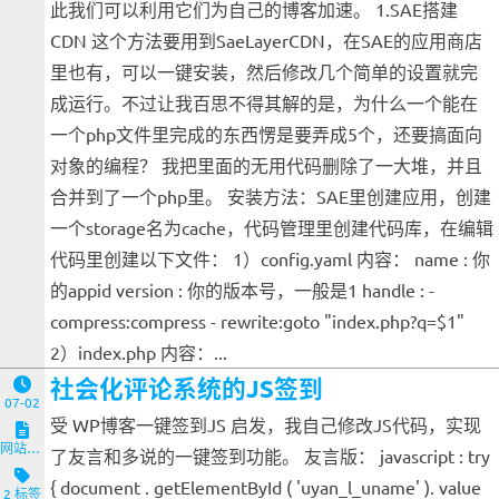
此我们可以利用它们为自己的博客加速。 1.SAE搭建
CDN 这个方法要用到SaeLayerCDN，在SAE的应用商店
里也有，可以一键安装，然后修改几个简单的设置就完
成运行。不过让我百思不得其解的是，为什么一个能在
一个php文件里完成的东西愣是要弄成5个，还要搞面向
对象的编程？ 我把里面的无用代码删除了一大堆，并且
合并到了一个php里。 安装方法：SAE里创建应用，创建
一个storage名为cache，代码管理里创建代码库，在编辑
代码里创建以下文件： 1）config.yaml 内容： name : 你
的appid version : 你的版本号，一般是1 handle : -
compress:compress - rewrite:goto "index.php?q=$1"
2）index.php 内容：...
社会化评论系统的JS签到
07-02
受 WP博客一键签到JS 启发，我自己修改JS代码，实现
网站与服务端
了友言和多说的一键签到功能。 友言版： javascript : try
{ document . getElementById ( 'uyan_l_uname' ). value
2 标签