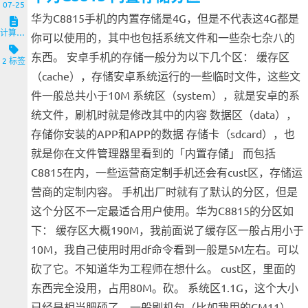
07-25
华为C8815手机的内置存储是4G，但是不代表这4G都是
计算机与客户端
你可以使用的，其中也包括系统文件和一些杂七杂八的
东西。 安卓手机的存储一般分为以下几个区： 缓存区
2 标签
（cache），存储安卓系统运行的一些临时文件，这些文
件一般总共小于10M 系统区（system），就是安卓的系
统文件，刷机时就是修改其中的内容 数据区（data），
存储你安装的APP和APP的数据 存储卡（sdcard），也
就是你在文件管理器里看到的「内置存储」 而包括
C8815在内，一些运营商定制手机还会有cust区，存储运
营商的定制内容。 手机出厂时就有了默认的分区，但是
这个分区不一定最适合用户使用。华为C8815的分区如
下： 缓存区大概190M，我前面说了缓存区一般占用小于
10M，我自己使用时用df命令看到一般是5M左右。可以
砍了它。不知道华为工程师在想什么。 cust区，里面的
东西完全没用，占用80M。砍。 系统区1.1G，这个大小
已经是相当肥硕了，一般刷机包（比如我用的CM11）