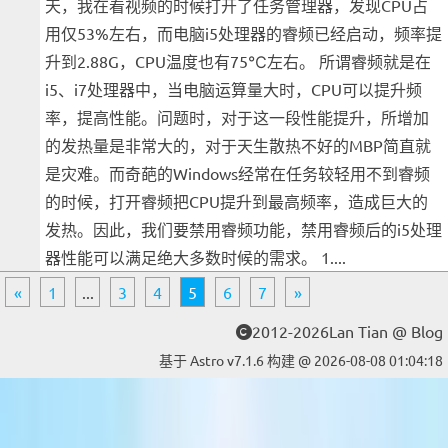
天，我在看视频的时候打开了任务管理器，发现CPU占
用仅53%左右，而电脑i5处理器的睿频已经启动，频率提
升到2.88G，CPU温度也有75℃左右。 所谓睿频就是在
i5、i7处理器中，当电脑运算量大时，CPU可以提升频
率，提高性能。问题时，对于这一段性能提升，所增加
的发热量是非常大的，对于天生散热不好的MBP简直就
是灾难。而奇葩的Windows经常在任务较轻用不到睿频
的时候，打开睿频把CPU提升到最高频率，造成巨大的
发热。因此，我们要禁用睿频功能，禁用睿频后的i5处理
器性能可以满足绝大多数时候的需求。 1....
«
1
...
3
4
5
6
7
»
2012-2026Lan Tian @ Blog
基于 Astro v7.1.6 构建 @ 2026-08-08 01:04:18