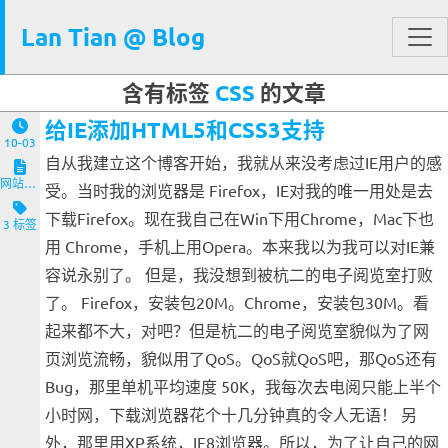
Lan Tian @ Blog
含有标签
CSS
的文章
给IE添加HTML5和CSS3支持
10-03
自从我建立这个博客开始，我就从来没考虑过IE用户的感
网站与服务端
受。当时我的浏览器是 Firefox，IE对我的唯一用处是去
下载Firefox。现在我自己在Win下用Chrome，Mac下也
3 标签
用 Chrome，手机上用Opera。本来我以为我可以对IE兼
容说永别了。 但是，我没想到被杭二的电子阅览室打败
了。 Firefox，安装包20M。Chrome，安装包30M。看
起来都不大，对吧？但是杭二的电子阅览室貌似为了网
页浏览流畅，貌似用了QoS。QoS就QoS吧，那QoS还有
Bug，那里单机平均速度 50K，我每次去电阅只能上半个
小时网，下载浏览器花个十几分钟真的令人无语！ 另
外，那里用XP系统，IE8浏览器。所以，为了让自己的网