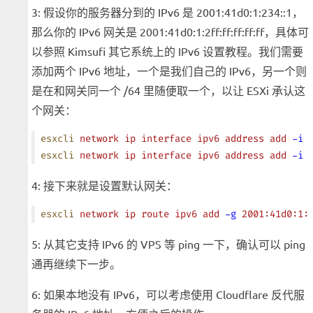
3: 假设你的服务器分到的 IPv6 是 2001:41d0:1:234::1，
那么你的 IPv6 网关是 2001:41d0:1:2ff:ff:ff:ff:ff，具体可
以参照 Kimsufi 其它系统上的 IPv6 设置教程。我们需要
添加两个 IPv6 地址，一个是我们自己的 IPv6，另一个则
是在和网关同一个 /64 里随便取一个，以让 ESXi 承认这
个网关：
esxcli
 network
 ip
 interface
 ipv6
 address
 add
 -i
 
esxcli
 network
 ip
 interface
 ipv6
 address
 add
 -i
 
4: 接下来就是设置默认网关：
esxcli
 network
 ip
 route
 ipv6
 add
 -g
 2001:41d0:1:
5: 从其它支持 IPv6 的 VPS 等 ping 一下，确认可以 ping
通再继续下一步。
6: 如果本地没有 IPv6，可以考虑使用 Cloudflare 反代服