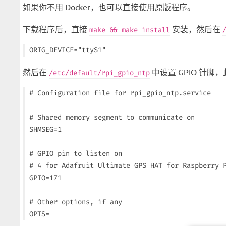
如果你不用 Docker，也可以直接使用原版程序。
下载程序后，直接
安装，然后在
make && make install
然后在
中设置 GPIO 针脚，此
/etc/default/rpi_gpio_ntp
# Configuration file for rpi_gpio_ntp.service

# Shared memory segment to communicate on

SHMSEG=1

# GPIO pin to listen on

# 4 for Adafruit Ultimate GPS HAT for Raspberry P
GPIO=171

# Other options, if any
