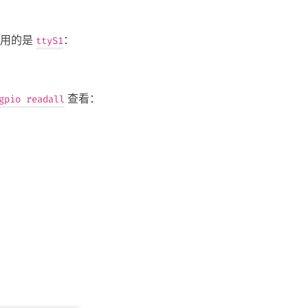
，我用的是
：
ttyS1
查看：
gpio readall