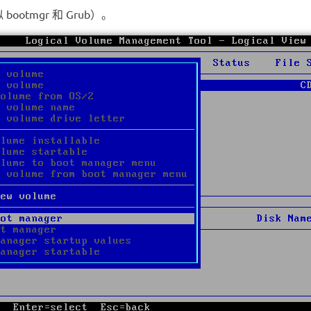
otmgr 和 Grub）。