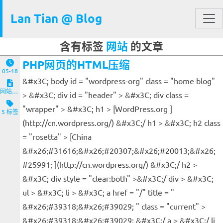
Lan Tian @ Blog
含有标签
网站
的文章
PHP网页的HTML压缩
05-18
&#x3C; body id = "wordpress-org" class = "home blog"
网站与服务端
> &#x3C; div id = "header" > &#x3C; div class =
"wrapper" > &#x3C; h1 > [WordPress.org ]
5 标签
(http://cn.wordpress.org/) &#x3C;/ h1 > &#x3C; h2 class
= "rosetta" > [China
&#x26;#31616;&#x26;#20307;&#x26;#20013;&#x26;
#25991; ](http://cn.wordpress.org/) &#x3C;/ h2 >
&#x3C; div style = "clear:both" >&#x3C;/ div > &#x3C;
ul > &#x3C; li > &#x3C; a href = "/" title = "
&#x26;#39318;&#x26;#39029; " class = "current" >
&#x26;#39318;&#x26;#39029; &#x3C;/ a > &#x3C;/ li