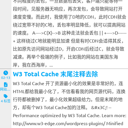
不同程度的丢包，一旦数据包丢失，客户端只能等待一
段时间，见服务器无响应，再次发包，会导致网站打开
速度变慢。而此时，我使用了D地的CDN，此时CDN就会
绕过宽带不好的C地，丢包率明显降低，就可以提高网站
的速度。 A---->C(X)-->B 这种走法就会丢包 | | +---->D------
+ 这样绕过C地就能明显加速 但是有时CDN会适得其反，
比如原先访问网站经过D，开启CDN后经过C，就会导致
减速。再举个极端的例子，比如我的网站在美国东海
岸，我在西海岸，...
W3 Total Cache 末尾注释去除
02-13
W3 Total Cache 开了资源最小化的效果是非常好的，连
网站与服务端
HTML都给我最小化了，不信看看我的网页源代码，连换
行符都被删掉了，最小化效果超级给力。但是末尾的地
4 标签
方，却有个W3 Total Cache加的注释。 &#x3C;! --
Performance optimized by W3 Total Cache. Learn more:
http://www.w3-edge.com/wordpress-plugins/ Minified