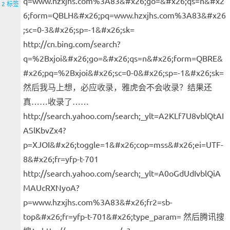
q=www.hzxjhs.com%3A83&#x26;go=&#x26;qs=n&#x2
2 标签
6;form=QBLH&#x26;pq=www.hzxjhs.com%3A83&#x26
;sc=0-3&#x26;sp=-1&#x26;sk=
http://cn.bing.com/search?
q=%2Bxjoi&#x26;go=&#x26;qs=n&#x26;form=QBRE&
#x26;pq=%2Bxjoi&#x26;sc=0-0&#x26;sp=-1&#x26;sk=
然后我马上想，必应收录，雅虎会不会收录？结果还
真……收录了……
http://search.yahoo.com/search;_ylt=A2KLf7U8vblQtAI
ASlKbvZx4?
p=XJOI&#x26;toggle=1&#x26;cop=mss&#x26;ei=UTF-
8&#x26;fr=yfp-t-701
http://search.yahoo.com/search;_ylt=A0oGdUdIvblQiA
MAUcRXNyoA?
p=www.hzxjhs.com%3A83&#x26;fr2=sb-
top&#x26;fr=yfp-t-701&#x26;type_param= 然后腾讯搜