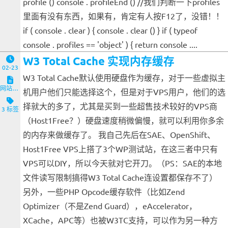
profile () console . profileEnd () //我们判断一下profiles
里面有没有东西，如果有，肯定有人按F12了，没错！！
if ( console . clear ) { console . clear () } if ( typeof
console . profiles == 'object' ) { return console ....
W3 Total Cache 实现内存缓存
02-23
W3 Total Cache默认使用硬盘作为缓存，对于一些虚拟主
网站与服务端
机用户他们只能选择这个，但是对于VPS用户，他们的选
择就大的多了，尤其是买到一些超售技术较好的VPS商
3 标签
（Host1Free？）硬盘速度稍微偏慢，就可以利用你多余
的内存来做缓存了。 我自己先后在SAE、OpenShift、
Host1Free VPS上搭了3个WP测试站，在这三者中只有
VPS可以DIY，所以今天就对它开刀。（PS：SAE的本地
文件读写限制搞得W3 Total Cache连设置都保存不了）
另外，一些PHP Opcode缓存软件（比如Zend
Optimizer（不是Zend Guard），eAccelerator，
XCache，APC等）也被W3TC支持，可以作为另一种方