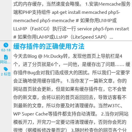
式的内存缓存，当然速度会略慢。 1.安装Memcache服务
端和PHP支持组件 apt-get install memcached php5-
memcached php5-memcache # 如果你用LNMP或
LLsMP（FastCGI）执行这一行 service php5-fpm restart
# 如果你用LAMP或LLsMP（LiteSpeed SAPI）...
缓存插件的正确使用方法
02-18
今天去Blog @ Mr.Ducky转，发现他首页上导航栏是4
网站与服务端
个，进了分页就是6个，一问他，是缓存出了问题…… 缓
存插件Bug会对我们造成很大的困扰。所以我们一定要学
2 标签
会正确地使用缓存插件。 1.当你发了一篇新文章，你的
网站首页就会更新，但是如果有缓存插件在，它不会管
你的新文章，会将以前的首页返回回去，导致访客看不
到最新的文章，所以你要及时清理缓存。当然W3TC、
WP Super Cache等插件都支持自动清理。 2.当你对网站
模板开刀，开完刀一定要记得清理缓存，否则你会死的
很惨（据模板修改量而定） 3.随时检查你的网页各个分