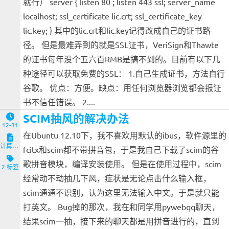
就行） server { listen 80 ; listen 443 ssl; server_name
localhost; ssl_certificate lic.crt; ssl_certificate_key
lic.key; } 其中的lic.crt和lic.key记得改成自己的证书路
径。 但是最难弄到的就是SSL证书，VeriSign和Thawte
的证书每年没个五六百RMB是搞不到的。目前有以下几
种途径可以获取免费的SSL： 1.自己生成证书，方法自行
谷歌。 优点：方便。缺点：用任何浏览器浏览都会报证
书不信任错误。 2....
SCIM抽风的解决办法
12-31
在Ubuntu 12.10下，我不喜欢用默认的ibus，软件源里的
计算机与客户端
fcitx和scim都不带拼音包，于是我自己下载了scim的谷
歌拼音模块，编译安装使用。 但是在使用过程中，scim
2 标签
经常动不动抽几下风，症状是无论点击什么输入框，
scim通通不识别，认为这里无法输入中文。于是就只能
打英文。 Bug掉的那次，我在和同学用pywebqq聊天，
结果scim一抽，接下来的聊天都是用拼音进行的，直到