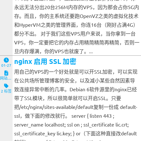
永远无法分出20台256M内存的VPS，因为那会占你5G内
存。而且，你的主系统还要跑OpenVZ之类的虚拟化技术
和HyperVM之类的管理界面，你连16台（刚好占满4G）
都分不出。 对于我们这些VPS用户来说，当你拿到一台
VPS，你一定要把它的内存占用精简精简再精简，否则一
旦内存爆满，你的VPS也就废了。...
nginx 启用 SSL 加密
01-27
用自己的VPS的一个好处就是可以开SSL加密，可以实现
网站与服务端
在公共场所管理博客的安全，以及减小某些自然因素导
致连接异常中断的几率。Debian 6软件源里的nginx已经
2 标签
带了SSL模块，所以很简单就可以开启SSL。只要
把/etc/nginx/sites-available/default复制一份成 default-
ssl，做下面的修改就行。 server { listen 443 ;
server_name localhost; ssl on ; ssl_certificate lic.crt;
ssl_certificate_key lic.key; } or（下面这种直接改default