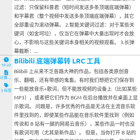
过滤：只保留科普君（短时间发送多条顶端底端弹幕）
和字幕君（整个视频中发送多条顶端底端弹幕），其它
全部重设为滚动弹幕。 2.智能关键词过滤：对于某些关
键词（如金坷垃），仅当它在弹幕中大量出现时才会放
心，不影响与这些关键词本身相关的视频观看。 3.长弹
幕截断：...
Bilibili 底端弹幕转 LRC 工具
10-22
Bilibili 上从来不乏各路大神的作品，包括各类原创音
计算机与客户端
乐、翻唱，还有带感的鬼畜。有时我们想把它们保存到
一些能放音乐+歌词，但不能放视频的设备上（比如某些
3 标签
MP3），或者把它们作为 BGM 在后台播放并在桌面上显
示歌词。 问题是，许多优秀的作品是无法在主流音乐软
件里找到的，即使某些作品能在音乐软件里找到（例如
传说和 B 站有一腿的网易云音乐），某些作品一时也没
有歌词可用（尤其是新作品）。 但是，当你打开 B 站的