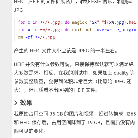
HEIC（HEIF 的文件扩展名），转移 EXIF 信息，和删掉
JPG：
for
 x
 in
 **/*.jpg
; 
do
 magick
 "
$x
"
 "${
x
%
.
jpg
}.hei
for
 x
 in
 **/*.jpg
; 
do
 exiftool
 -overwrite_origin
rm
 -rf
 **
/
*
.jpg
产生的 HEIC 文件大小应该是 JPEG 的一半左右。
HEIF 并没有什么参数可调，直接保持默认就可以满足绝
大多数需求。相反，在我的测试中，如果加上 quality 等
参数调整质量，会得到体积非常巨大（比原始 JPEG 还
大），但画质看不出区别的 HEIF 文件。
效果
我原始占用空间 36 GB 的图片和视频，经过转换成 H265
和 HEIC 保存后，占用空间降到了 19 GB，且画质没有肉
眼可见的变化。