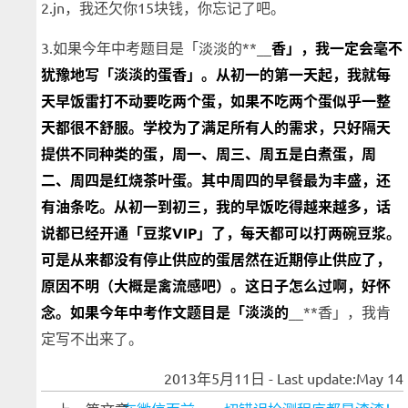
2.jn，我还欠你15块钱，你忘记了吧。
3.如果今年中考题目是「淡淡的**__
香」，我一定会毫不
犹豫地写「淡淡的蛋香」。从初一的第一天起，我就每
天早饭雷打不动要吃两个蛋，如果不吃两个蛋似乎一整
天都很不舒服。学校为了满足所有人的需求，只好隔天
提供不同种类的蛋，周一、周三、周五是白煮蛋，周
二、周四是红烧茶叶蛋。其中周四的早餐最为丰盛，还
有油条吃。从初一到初三，我的早饭吃得越来越多，话
说都已经开通「豆浆VIP」了，每天都可以打两碗豆浆。
可是从来都没有停止供应的蛋居然在近期停止供应了，
原因不明（大概是禽流感吧）。这日子怎么过啊，好怀
念。如果今年中考作文题目是「淡淡的
__**香」，我肯
定写不出来了。
2013年5月11日 - Last update:May 14