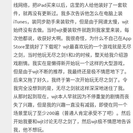
线网络，把iPad买来以后，店里的人给他装好了一套软
件，就再没有更新过。我多次告诉他怎么在电脑上装
iTunes，装同步助手来装软件，但是由于网速太慢，wjt
始终没有去做。当时wjt要装软件就跑到我家里来装，每
次他都说，收获好大啊。我很奇怪，为什么不自己在App
Store里挑好了下载呢？wjt最喜欢玩的一个游戏就是无尽
之剑，当时他玩无尽之剑1和2的时候，整天给我介绍游
戏剧情。我实在是懒得新开始玩一个这样的大型游戏，
但是由于wjt不断的推荐，我最终还是极不情愿地下了。
后来又拖了好久，我终于第一次开始玩无尽之剑了。令
我完全没想到的是，无尽之剑就这样深深地迷住了我。
从那时起到现在，wjt本人早就因为不停重复的剧情而丧
失了兴趣，但是我的兴趣一直没有减弱，即使在同一个
场景里玩了至少200遍（普通人肯定承受不了吧）。然后
开始我要和wjt讨论无尽之剑了，然后wjt极不情愿地告诉
我，他不想玩。