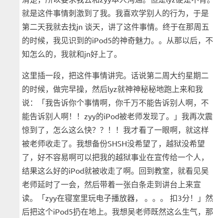
就是这件事情刺激到了我。我喜欢学别人的行为，于是
第二天我就去找jn 谈天，讲了这件事情。终于在那周五
的时候，我见识到的iPod5的神奇魅力。。从那以后，不
知怎么的，我就和jn好上了。
这里插一段，把这件事情讲完。话说第二周大约星期二
的时候，做完早操，然后lyz就神神秘秘地跑上来和我
说：「我告诉你个事情啊，你千万不能告诉别人啊，不
能告诉别人啊！！zyy的iPod被老师发现了。」我再次震
惊到了，怎么这么快？？！！我才看了一眼啊，就这样
被老师收走了。我想备份SHSH没希望了，越狱没希望
了，好不容易啊可以把我的越狱事业在宣传给一个人，
结果这么好的iPod就被收走了啊。回到教室，就看见吴
老师延时了一会，然后带着一张白条走到讲台上来宣
读。「zyy在寝室里玩电子播放器， 。。。 扣3分！」然
后把这个iPod5扔在地上。我想吴老师既然这么生气，那