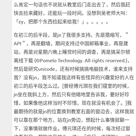
么肯定一句话也不说就从教室后门走出去了，然后我赶
快去捡来藏好，还能玩一段时间。没想到吴老师大叫：
「zy，把那个东西捡起来给我！」。。。。。
在初三的后半段，是jn了我很多支持。先是猜缩写，＂
API＂，再是翻墙，期间支持过中国邮箱事业，再是建
站，再是对星期六晚上睡觉时间的调查，再是搞呆尔顿
离线下载 (©Pomelo Technology. All rights reserved.)，
然后是研究unicode，还有时候搞搞电脑技术，谁来支持
我？没有jn，我不知道我这样有些怪异的兴趣爱好的人在
初三的后半段怎么过。[曾经傅元琪在我们寝室的时候，
jn坐在我斜上方，然后只有他暗地里告诉我，要好好珍
惜，如果像他这样当时不珍惜，现在就没有机会了。]我
最期待的就是jn的位置换到教室右面的窗边去，这样我就
可以靠在那个地方，站在jn旁边，想起什么事情就聊一
下，没事情就做作业。傅元琪还在的时候，每次经过窗