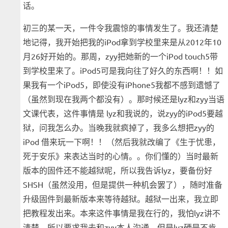
话。
初三的某一天，一件令我震惊的事情发生了。我还清楚
地记得，我开始把我的iPod拿到学校里来是从2012年10
月26好开始的。那周，zyy把她新的一个iPod touch5带
到学校里来了。iPod5可是我向往了好久的东西啊！！如
果我有一个iPod5，即使没有iPhone5我都不感到遗憾了
（虽然到现在我两个都没有）。那时候还是lyz和zyy当语
文课代表，这件事情是 lyz和我说的，说zyy的iPod5要越
狱，问我怎么办。当晚我就疯掉了，我多么想把zyy的
iPod 借来玩一下啊！！（然后我就改编了《生于忧患，
死于安乐》来表达当时的心情。。你们懂的）当时最新
版本的固件还不能越狱呢，所以我告诉lyz，要备份好
SHSH（虽然没用，但是提供一种机会罢了），随时准备
升级固件到最新版本来等待越狱。越狱一出来，我立即
把教程发出来。本来这件事情是我在行的，我怕lyz讲不
清楚，所以要求我去和zyy本人沟通。但是lyz硬是不肯。