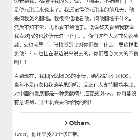
边看到我，都抱住我的头，说：「痴呆，不错嘛！」可
是傅元琪后来也走了。我还记得傅元琪走的前几天，他
来问我怎么翻墙。我很奇怪地看他，问他翻墙干什么。
然后不知不觉，再也看不到他了。话说整天看到我就说
我喜欢jn的也就傅元琪一个了。。你们这些人尽欺负张桢
威，sc也就算了，张桢威到底对你们做了什么，要这样欺
负他？？sc也挂在嘴边说来说去的，你们居心大大的不良
啊！！
直到现在，我和jn说起iOS的事情，她都说很讨厌iOS。
当年不是jn说和我谈苹果的吗，反正有人支持翻墙事业，
对中国的发展都是一种贡献啊！还要感谢zyy，你可能没
有意识到，这个机会是你给我的啊！
Others
1.mcr，你还欠我20个修正带。