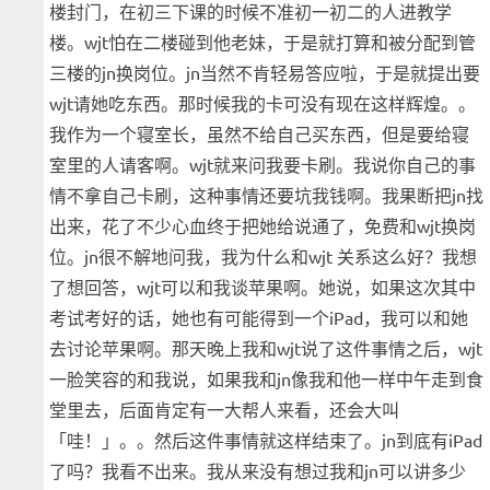
楼封门，在初三下课的时候不准初一初二的人进教学
楼。wjt怕在二楼碰到他老妹，于是就打算和被分配到管
三楼的jn换岗位。jn当然不肯轻易答应啦，于是就提出要
wjt请她吃东西。那时候我的卡可没有现在这样辉煌。。
我作为一个寝室长，虽然不给自己买东西，但是要给寝
室里的人请客啊。wjt就来问我要卡刷。我说你自己的事
情不拿自己卡刷，这种事情还要坑我钱啊。我果断把jn找
出来，花了不少心血终于把她给说通了，免费和wjt换岗
位。jn很不解地问我，我为什么和wjt 关系这么好？我想
了想回答，wjt可以和我谈苹果啊。她说，如果这次其中
考试考好的话，她也有可能得到一个iPad，我可以和她
去讨论苹果啊。那天晚上我和wjt说了这件事情之后，wjt
一脸笑容的和我说，如果我和jn像我和他一样中午走到食
堂里去，后面肯定有一大帮人来看，还会大叫
「哇！」。。然后这件事情就这样结束了。jn到底有iPad
了吗？我看不出来。我从来没有想过我和jn可以讲多少