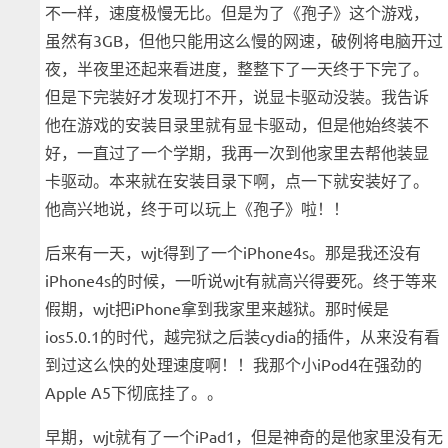
不一样，速度极慢无比。但是为了《孢子》这个游戏，
虽然有3GB，但他只能用这么慢的网速，破例将电脑开过
夜，半夜里还起来看进度，整整下了一天终于下完了。
但是下完装好才发现打不开，说显卡驱动没装。我告诉
他在游戏的安装目录里就有显卡驱动，但是他始终装不
好，一直过了一个学期，我再一次到他家里去帮他装显
卡驱动。本来就在安装目录下啊，点一下就安装好了。
他高兴地说，终于可以玩上《孢子》啦！！
后来有一天，wjt得到了一个iPhone4s。那是我还没有
iPhone4s的时候，一听说wjt有就高兴得要死。终于等来
假期，wjt把iPhone拿到我家里来越狱。那时候是
ios5.0.1的时代，越完狱之后装cydia的插件，从来没有看
到过这么快的处理速度啊！！我那个小iPod4在强劲的
Apple A5下彻底挂了。。
早期，wjt就有了一个iPad1，但是神奇的是他家里没有无