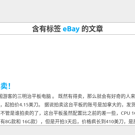
含有标签
eBay
的文章
拍卖！
国游客的三明治平板电脑 。 既然有得卖，那么就会有好奇的人来买
板，起拍价4.15美刀。 据说拍卖这台平板的账号是加拿大的，
是谁拍卖的了，这台平板虽然配置比之前的差一些，CPU 1Ghz（
先有8G款和 16G款），但是开拍3天后，价格疯长到410美刀，是