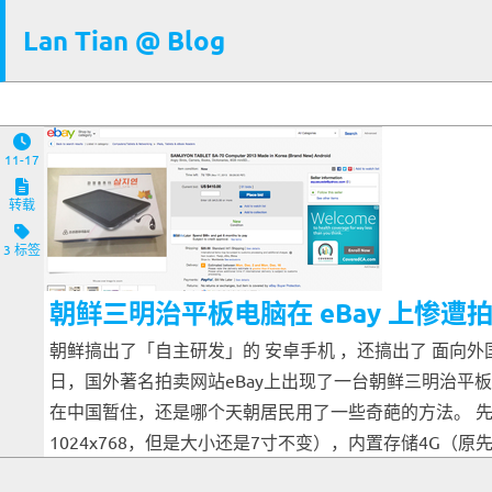
Lan Tian @ Blog
11-17
转载
3 标签
朝鲜三明治平板电脑在 eBay 上惨遭
朝鲜搞出了「自主研发」的 安卓手机 ，还搞出了 面向外
日，国外著名拍卖网站eBay上出现了一台朝鲜三明治平
在中国暂住，还是哪个天朝居民用了一些奇葩的方法。 先不管
1024x768，但是大小还是7寸不变），内置存储4G（原