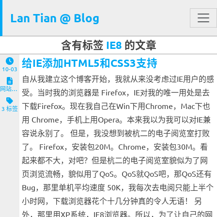
Lan Tian @ Blog
含有标签
IE8
的文章
给IE添加HTML5和CSS3支持
10-03
自从我建立这个博客开始，我就从来没考虑过IE用户的感
网站与服务端
受。当时我的浏览器是 Firefox，IE对我的唯一用处是去
下载Firefox。现在我自己在Win下用Chrome，Mac下也
3 标签
用 Chrome，手机上用Opera。本来我以为我可以对IE兼
容说永别了。 但是，我没想到被杭二的电子阅览室打败
了。 Firefox，安装包20M。Chrome，安装包30M。看
起来都不大，对吧？但是杭二的电子阅览室貌似为了网
页浏览流畅，貌似用了QoS。QoS就QoS吧，那QoS还有
Bug，那里单机平均速度 50K，我每次去电阅只能上半个
小时网，下载浏览器花个十几分钟真的令人无语！ 另
外，那里用XP系统，IE8浏览器。所以，为了让自己的网