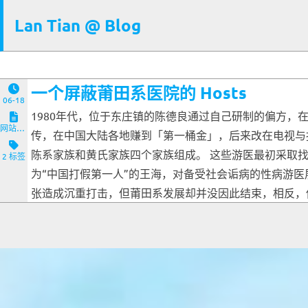
Lan Tian @ Blog
一个屏蔽莆田系医院的 Hosts
06-18
1980年代，位于东庄镇的陈德良通过自己研制的偏方
网站与服务端
传，在中国大陆各地赚到「第一桶金」，后来改在电视与
陈系家族和黄氏家族四个家族组成。 这些游医最初采取
2 标签
为“中国打假第一人”的王海，对备受社会诟病的性病游
张造成沉重打击，但莆田系发展却并没因此结束，相反，他