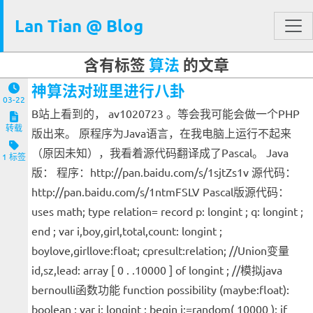
Lan Tian @ Blog
含有标签
算法
的文章
神算法对班里进行八卦
03-22
B站上看到的， av1020723 。等会我可能会做一个PHP
转载
版出来。 原程序为Java语言，在我电脑上运行不起来
（原因未知），我看着源代码翻译成了Pascal。 Java
1 标签
版： 程序：http://pan.baidu.com/s/1sjtZs1v 源代码：
http://pan.baidu.com/s/1ntmFSLV Pascal版源代码：
uses math; type relation= record p: longint ; q: longint ;
end ; var i,boy,girl,total,count: longint ;
boylove,girllove:float; cpresult:relation; //Union变量
id,sz,lead: array [ 0 . .10000 ] of longint ; //模拟java
bernoulli函数功能 function possibility (maybe:float):
boolean ; var i: longint ; begin i:=random( 10000 ); if