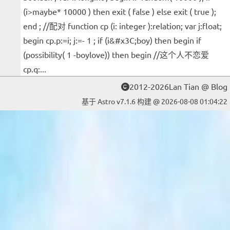
(i>maybe* 10000 ) then exit ( false ) else exit ( true );
end ; //配对 function cp (i: integer ):relation; var j:float;
begin cp.p:=i; j:=- 1 ; if (i&#x3C;boy) then begin if
(possibility( 1 -boylove)) then begin //这个人不恋爱
cp.q:...
2012-2026Lan Tian @ Blog
基于 Astro v7.1.6 构建 @ 2026-08-08 01:04:22