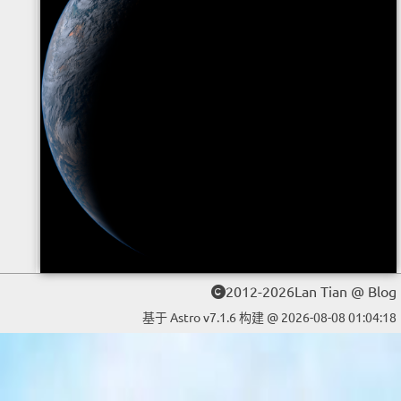
2012-2026Lan Tian @ Blog
基于 Astro v7.1.6 构建 @ 2026-08-08 01:04:18