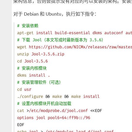
架构信息，否则会提示没有对应的可以安装的架构。安装
对于 Debian 和 Ubuntu，执行如下指令：
# 安装依赖
apt-get
 install
 build-essential
 dkms
 autoconf
 au
# 下载 Jool（本文写成时最新版本为 3.5.6）
wget
 https://github.com/NICMx/releases/raw/maste
unzip
 Jool-3.5.6.zip
cd
 Jool-3.5.6
# 安装内核模块
dkms
 install
 .
# 安装管理软件（可选）
cd
 usr
./configure
 && 
make
 && 
make
 install
# 设置内核模块开机自动加载
cat
 >
/etc/modprobe.d/jool.conf
 <<
EOF
options jool pool6=64:ff9b::/96
EOF
echo
 jool
 > 
/etc/modules-load.d/jool.conf